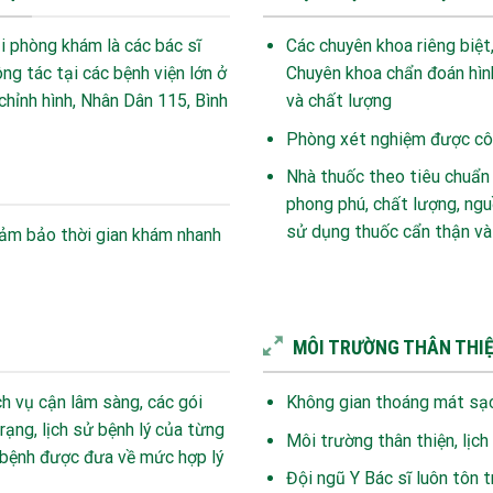
ại phòng khám là các bác sĩ
Các chuyên khoa riêng biệ
ng tác tại các bệnh viện lớn ở
Chuyên khoa chẩn đoán hình
ỉnh hình, Nhân Dân 115, Bình
và chất lượng
Phòng xét nghiệm được côn
Nhà thuốc theo tiêu chuẩn
phong phú, chất lượng, nguồ
sử dụng thuốc cẩn thận và
 đảm bảo thời gian khám nhanh
MÔI TRƯỜNG THÂN THI
h vụ cận lâm sàng, các gói
Không gian thoáng mát sạc
ạng, lịch sử bệnh lý của từng
Môi trường thân thiện, lịch
a bệnh được đưa về mức hợp lý
Đội ngũ Y Bác sĩ luôn tôn 