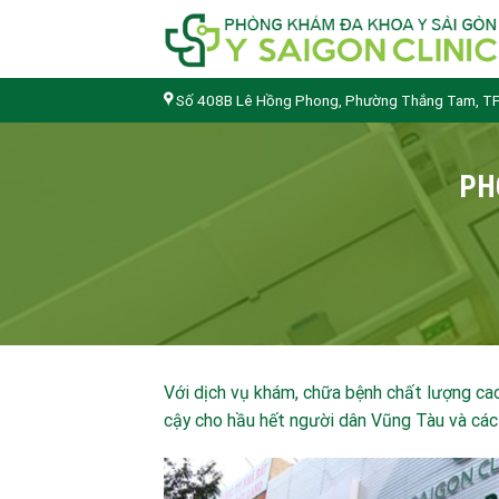
Skip
to
content
Số 408B Lê Hồng Phong, Phường Thắng Tam, TP
PH
Với dịch vụ khám, chữa bệnh chất lượng cao
cậy cho hầu hết người dân Vũng Tàu và các 