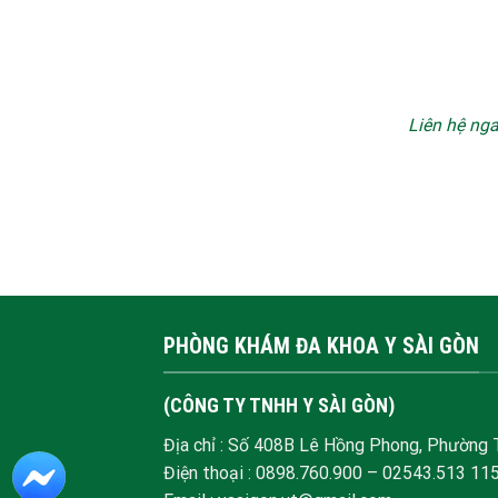
Liên hệ nga
PHÒNG KHÁM ĐA KHOA Y SÀI GÒN
(CÔNG TY TNHH Y SÀI GÒN)
Địa chỉ : Số 408B Lê Hồng Phong, Phường
Điện thoại :
0898.760.900
–
02543.513 11