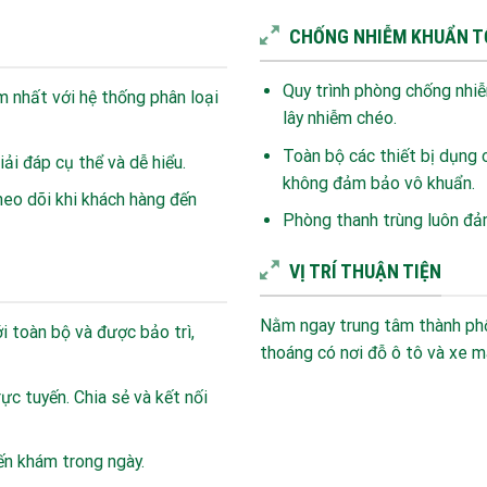
CHỐNG NHIỄM KHUẨN T
Quy trình phòng chống nhi
 nhất với hệ thống phân loại
lây nhiễm chéo.
Toàn bộ các thiết bị dụng 
ải đáp cụ thể và dễ hiểu.
không đảm bảo vô khuẩn.
theo dõi khi khách hàng đến
Phòng thanh trùng luôn đả
VỊ TRÍ THUẬN TIỆN
Nằm ngay trung tâm thành ph
i toàn bộ và được bảo trì,
thoáng có nơi đỗ ô tô và xe m
rực tuyến. Chia sẻ và kết nối
n khám trong ngày.