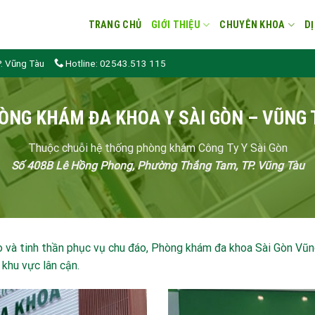
TRANG CHỦ
GIỚI THIỆU
CHUYÊN KHOA
DỊ
. Vũng Tàu
Hotline: 02543.513 115
ÒNG KHÁM ĐA KHOA Y SÀI GÒN – VŨNG 
Thuộc chuỗi hệ thống phòng khám Công Ty Y Sài Gòn
Số 408B Lê Hồng Phong, Phường Thắng Tam, TP. Vũng Tàu
 và tinh thần phục vụ chu đáo, Phòng khám đa khoa Sài Gòn Vũng
khu vực lân cận.