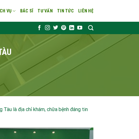
CH VỤ
BÁC SĨ
TƯ VẤN
TIN TỨC
LIÊN HỆ
TÀU
 Tàu là địa chỉ khám, chữa bệnh đáng tin