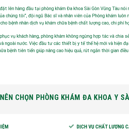
 đặt lên hàng đầu tại phòng khám Đa khoa Sài Gòn Vũng Tàu nói r
a chúng tôi”, đội ngũ Bác sĩ và nhân viên của Phòng khám luôn n
cho bệnh nhân dịch vụ khám chữa bệnh chất lượng cao, chi phí hợ
hục vụ khách hàng, phòng khám không ngừng hợp tác và chia sẻ 
à ngoài nước. Việc đầu tư các thiết bị y tế thế hệ mới và hiện 
ữa bệnh tiên tiến giúp nâng cao hiệu quả, rút ngắn thời gian điề
 NÊN CHỌN PHÒNG KHÁM ĐA KHOA Y SÀ
HIỆM
DỊCH VỤ CHẤT LƯỢNG CA