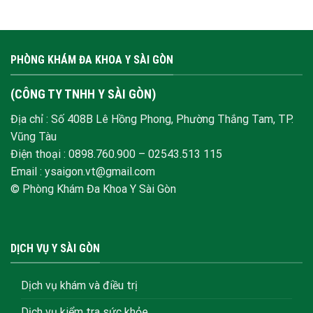
PHÒNG KHÁM ĐA KHOA Y SÀI GÒN
(CÔNG TY TNHH Y SÀI GÒN)
Địa chỉ : Số 408B Lê Hồng Phong, Phường Thắng Tam, TP.
Vũng Tàu
Điện thoại :
0898.760.900
–
02543.513 115
Email : ysaigon.vt@gmail.com
© Phòng Khám Đa Khoa Y Sài Gòn
DỊCH VỤ Y SÀI GÒN
Dịch vụ khám và điều trị
Dịch vụ kiểm tra sức khỏe