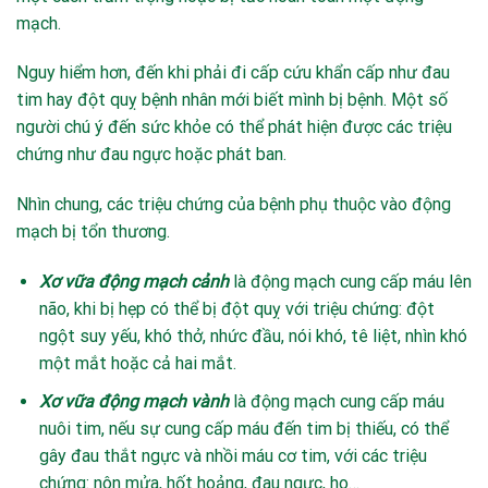
mạch.
Nguy hiểm hơn, đến khi phải đi cấp cứu khẩn cấp như đau
tim hay đột quỵ bệnh nhân mới biết mình bị bệnh. Một số
người chú ý đến sức khỏe có thể phát hiện được các triệu
chứng như đau ngực hoặc phát ban.
Nhìn chung, các triệu chứng của bệnh phụ thuộc vào động
mạch bị tổn thương.
Xơ vữa động mạch cảnh
là động mạch cung cấp máu lên
não, khi bị hẹp có thể bị đột quỵ với triệu chứng: đột
ngột suy yếu, khó thở, nhức đầu, nói khó, tê liệt, nhìn khó
một mắt hoặc cả hai mắt.
Xơ vữa động mạch vành
là động mạch cung cấp máu
nuôi tim, nếu sự cung cấp máu đến tim bị thiếu, có thể
gây đau thắt ngực và nhồi máu cơ tim, với các triệu
chứng: nôn mửa, hốt hoảng, đau ngực, ho…