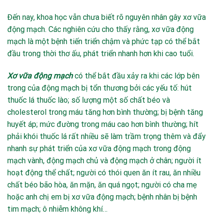
Đến nay, khoa học vẫn chưa biết rõ
nguyên nhân gây xơ vữa
động mạch
. Các nghiên cứu cho thấy rằng, xơ vữa động
mạch là một bệnh tiến triển chậm và phức tạp có thể bắt
đầu trong thời thơ ấu, phát triển nhanh hơn khi cao tuổi.
Xơ vữa động mạch
có thể bắt đầu xảy ra khi các lớp bên
trong của động mạch bị tổn thương bởi các yếu tố: hút
thuốc lá thuốc lào; số lượng một số chất béo và
cholesterol trong máu tăng hơn bình thường; bị bệnh tăng
huyết áp; mức đường trong máu cao hơn bình thường; hít
phải khói thuốc lá rất nhiều sẽ làm trầm trọng thêm và đẩy
nhanh sự phát triển của xơ vữa động mạch trong động
mạch vành, động mạch chủ và động mạch ở chân; người ít
hoạt động thể chất; người có thói quen ăn ít rau, ăn nhiều
chất béo bão hòa, ăn mặn, ăn quá ngọt; người có cha mẹ
hoặc anh chị em bị xơ vữa động mạch; bệnh nhân bị bệnh
tim mạch; ô nhiễm không khí…