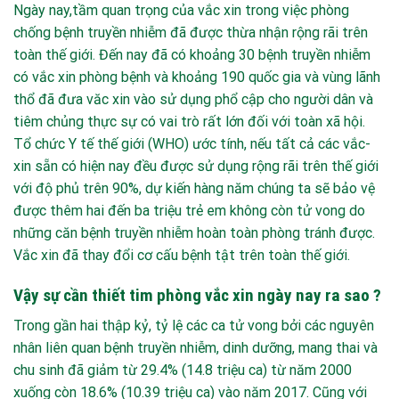
Ngày nay,
tầm quan trọng của vắc xin
trong việc phòng
chống bệnh truyền nhiễm đã được thừa nhận rộng rãi trên
toàn thế giới. Đến nay đã có khoảng 30 bệnh truyền nhiễm
có vắc xin phòng bệnh và khoảng 190 quốc gia và vùng lãnh
thổ đã đưa văc xin vào sử dụng phổ cập cho người dân và
tiêm chủng thực sự có vai trò rất lớn đối với toàn xã hội.
Tổ chức Y tế thế giới (WHO) ước tính, nếu tất cả các vắc-
xin sẵn có hiện nay đều được sử dụng rộng rãi trên thế giới
với độ phủ trên 90%, dự kiến hàng năm chúng ta sẽ bảo vệ
được thêm hai đến ba triệu trẻ em không còn tử vong do
những căn bệnh truyền nhiễm hoàn toàn phòng tránh được.
Vắc xin đã thay đổi cơ cấu bệnh tật trên toàn thế giới.
Vậy sự cần thiết tim phòng vắc xin ngày nay ra sao ?
Trong gần hai thập kỷ, tỷ lệ các ca tử vong bởi các nguyên
nhân liên quan bệnh truyền nhiễm, dinh dưỡng, mang thai và
chu sinh đã giảm từ 29.4% (14.8 triệu ca) từ năm 2000
xuống còn 18.6% (10.39 triệu ca) vào năm 2017. Cũng với