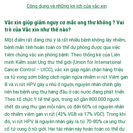
Công dụng và những lợi ích của vắc xin
Vắc xin giúp giảm nguy cơ mắc ung thư không ?
Vai
trò của Vắc xin như thế nào?
Một điểm rất đáng chú ý là rất nhiều bệnh không lây nhiễm,
bệnh mãn tính hoàn toàn có thể dự phòng được qua việc
tiêm chủng vắc xin phòng bệnh. Theo thống kê của Liên
minh Kiểm soát Ung thư thế giới (Union for International
Cancer Control – UICC), vắc xin giúp ngăn chặn hàng triệu
ca tử vong sớm bằng cách ngăn ngừa nhiễm vi rút Viêm gan
B và vi rút HPV gây u nhú ở người, nguyên nhân chính gây
nên hai bệnh ung thư hàng đầu ở các nước đang phát triển.
Theo tổ chức Y tế thế giới, trong số gần 800.000 người
chết do ung thư gan mỗi năm, có đến 60% có nguyên nhân
do nhiễm viêm gan vi rút (43% VGB và 17% VGC). Trong khi
đó, vi rút HPV là nguyên nhân gây ra từ 70-80% ca ung thư
cổ tử cung ở nữ giới. Hai tác nhân này hoàn toàn có thể dự