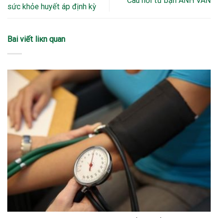
Câu hỏi từ bạn ANH VÂN
sức khỏe huyết áp định kỳ
Bаi viết liкn quan